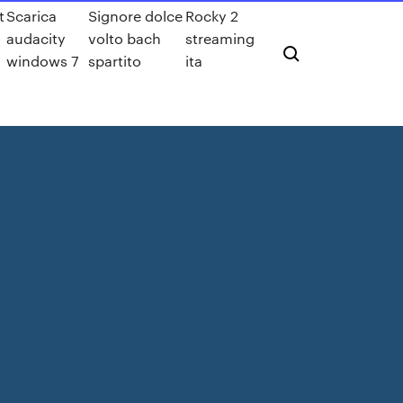
t
Scarica
Signore dolce
Rocky 2
0
audacity
volto bach
streaming
windows 7
spartito
ita