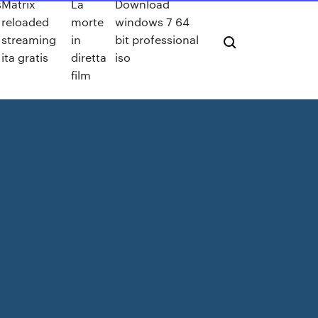
s
Matrix
La
Download
reloaded
morte
windows 7 64
streaming
in
bit professional
ita gratis
diretta
iso
film